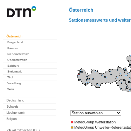
Österreich
Stationsmesswerte und weiter
Österreich
Burgenland
Kärnten
Niederösterreich
Oberösterreich
Salzburg
Steiermark
Tirol
Vorarlberg
Wien
Deutschland
Schweiz
Liechtenstein
Belgien
MeteoGroup Wetterstation
MeteoGroup Unwetter-Referenzstat
Ich will mitmachen (DE)