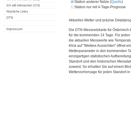
Station anderer Netze (
Quelle
)
Ich will mitmachen (CH)
Station nur mit 4-Tage-Prognose
Nützliche Links
DTN
Aktuelles Wetter und präzise Detailpro
Impressum
Die DTN-Messnetzkarte für Österreich 
für die kommenden 14 Tage. Für jeden 
die aktuellen Messwerte wie Temperatu
Klick auf "Weitere Aussichten" öffnet e
Wetterparameter in den kommenden Ta
einzigartigen statistischen Aufbereitun
Standort und den historischen Messdat
zuweist. So erhalten Sie auf einem Bli
Wettervorhersage für jeden Standort in 