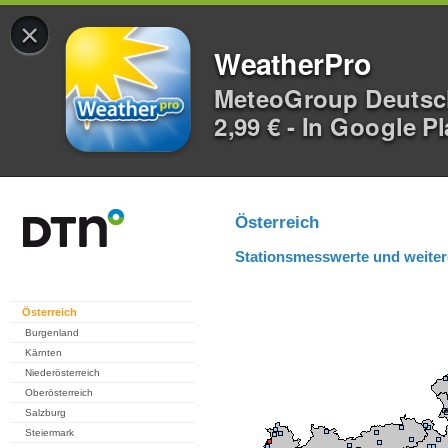
×
WeatherPro
MeteoGroup Deuts
2,99 € - In Google P
Österreich
Stationsmesswerte und weiter
Österreich
Burgenland
Kärnten
Niederösterreich
Oberösterreich
Salzburg
Steiermark