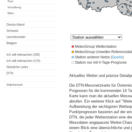
Tirol
Vorarlberg
Wien
Deutschland
Schweiz
Liechtenstein
Belgien
MeteoGroup Wetterstation
MeteoGroup Unwetter-Referenzstat
Ich will mitmachen (DE)
Station anderer Netze (
Quelle
)
Ich will mitmachen (CH)
Station nur mit 4-Tage-Prognose
Nützliche Links
DTN
Aktuelles Wetter und präzise Detailp
Impressum
Die DTN-Messnetzkarte für Österreic
Prognosen für die kommenden 14 Tag
Karte kann man die aktuellen Messw
abrufen. Ein weiterer Klick auf "Wei
Aufbereitung der wichtigsten Wette
Punktprognosen basieren auf der einz
DTN, die jeder Wetterstation eine d
Messdaten angepasste Wetter-Charakt
einem Blick eine übersichtliche und