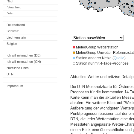
Tirol
Vorarlberg
Wien
Deutschland
Schweiz
Liechtenstein
Belgien
MeteoGroup Wetterstation
MeteoGroup Unwetter-Referenzstat
Ich will mitmachen (DE)
Station anderer Netze (
Quelle
)
Ich will mitmachen (CH)
Station nur mit 4-Tage-Prognose
Nützliche Links
DTN
Aktuelles Wetter und präzise Detailp
Impressum
Die DTN-Messnetzkarte für Österreic
Prognosen für die kommenden 14 Tag
Karte kann man die aktuellen Messw
abrufen. Ein weiterer Klick auf "Wei
Aufbereitung der wichtigsten Wette
Punktprognosen basieren auf der einz
DTN, die jeder Wetterstation eine d
Messdaten angepasste Wetter-Charakt
einem Blick eine übersichtliche und