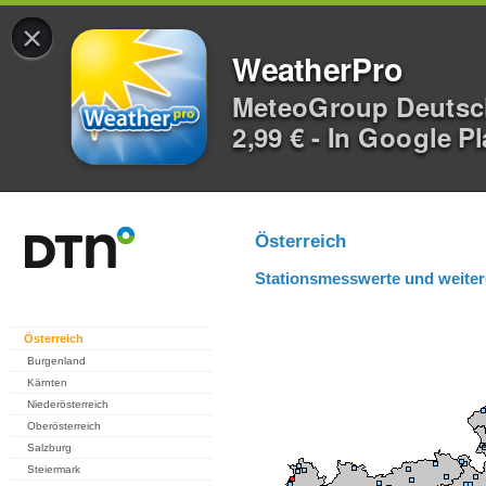
×
WeatherPro
MeteoGroup Deuts
2,99 € - In Google P
Österreich
Stationsmesswerte und weiter
Österreich
Burgenland
Kärnten
Niederösterreich
Oberösterreich
Salzburg
Steiermark