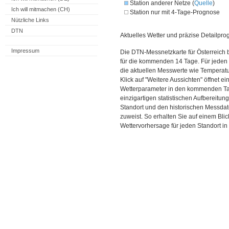
Station anderer Netze (
Quelle
)
Ich will mitmachen (CH)
Station nur mit 4-Tage-Prognose
Nützliche Links
DTN
Aktuelles Wetter und präzise Detailpro
Impressum
Die DTN-Messnetzkarte für Österreich 
für die kommenden 14 Tage. Für jeden 
die aktuellen Messwerte wie Temperatu
Klick auf "Weitere Aussichten" öffnet e
Wetterparameter in den kommenden Ta
einzigartigen statistischen Aufbereitun
Standort und den historischen Messdat
zuweist. So erhalten Sie auf einem Bli
Wettervorhersage für jeden Standort in 