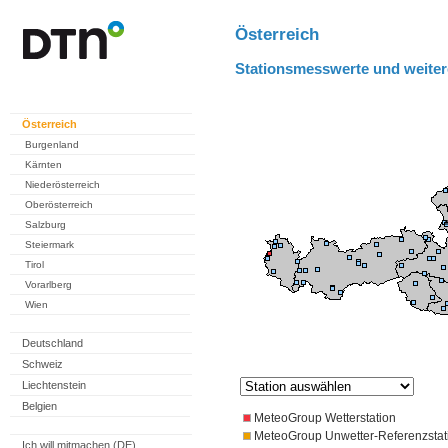
Österreich
Stationsmesswerte und weiter
Österreich
Burgenland
Kärnten
Niederösterreich
Oberösterreich
Salzburg
Steiermark
Tirol
Vorarlberg
Wien
Deutschland
Schweiz
Liechtenstein
Belgien
MeteoGroup Wetterstation
MeteoGroup Unwetter-Referenzstat
Ich will mitmachen (DE)